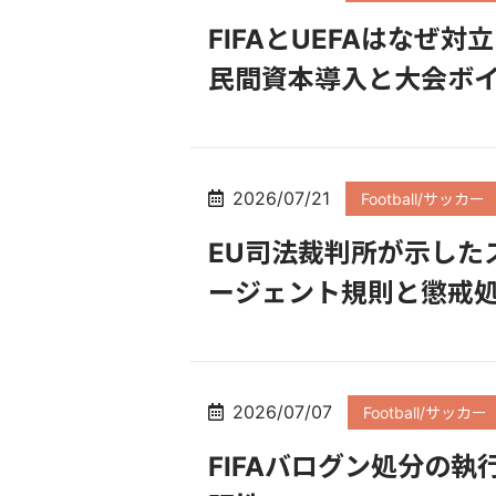
FIFAとUEFAはなぜ
民間資本導入と大会ボ
2026/07/21
Football/サッカー
EU司法裁判所が示した
ージェント規則と懲戒
2026/07/07
Football/サッカー
FIFAバログン処分の