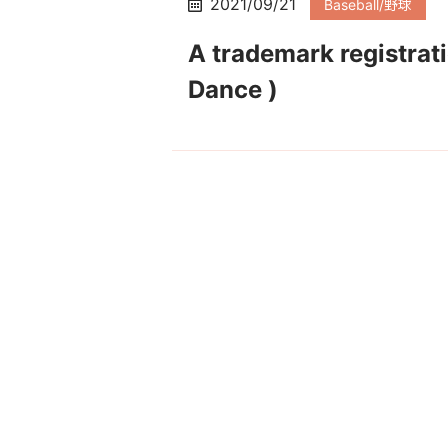
2021/09/21
Baseball/野球
A trademark registr
Dance )