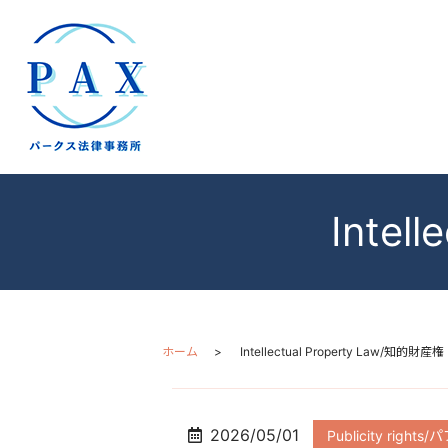
Intel
ホーム
Intellectual Property Law/知的財産権
2026/05/01
Publicity righ