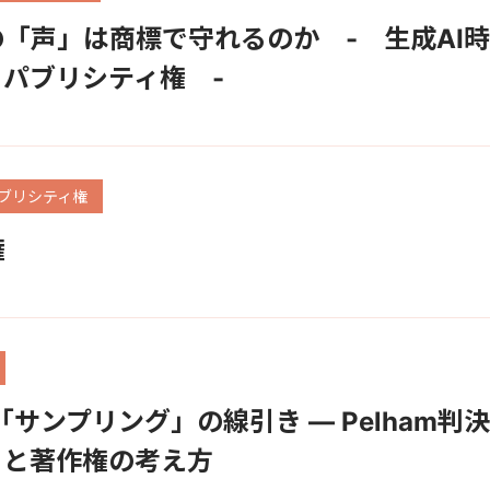
「声」は商標で守れるのか - 生成AI
パブリシティ権 -
ts/パブリシティ権
権
サンプリング」の線引き — Pelham判
ュと著作権の考え方