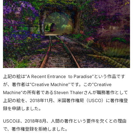
上記の絵は”A Recent Entrance to Paradise”という作品です
が、著作者は”Creative Machine”です。この”Creative
Machine”の所有者であるSteven Thalerさんが職務著作として
上記の絵を、2018年11月、米国著作権局（USCO）に著作権登
録を申請しました。
USCOは、2018年8月、人間の著作という要件を欠くとの理由
で、著作権登録を拒絶しました。