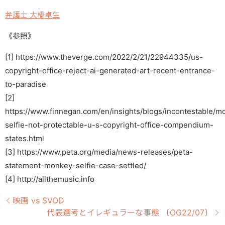
弁護士 大橋卓生
《参照》
[1] https://www.theverge.com/2022/2/21/22944335/us-
copyright-office-reject-ai-generated-art-recent-entrance-
to-paradise
[2]
https://www.finnegan.com/en/insights/blogs/incontestable/m
selfie-not-protectable-u-s-copyright-office-compendium-
states.html
[3] https://www.peta.org/media/news-releases/peta-
statement-monkey-selfie-case-settled/
[4] http://allthemusic.info
映画 vs SVOD
代表選考とイレギュラーな事態 〔OG22/07〕