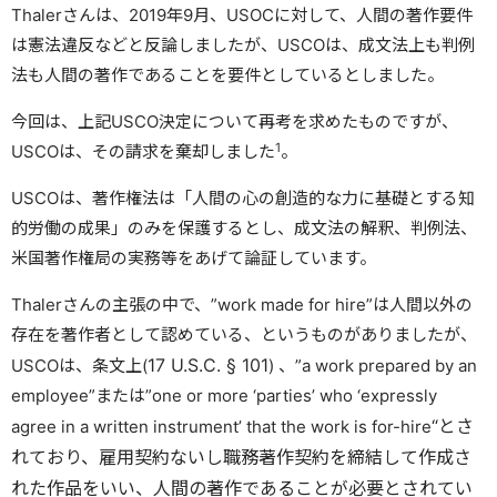
Thalerさんは、2019年9月、USOCに対して、人間の著作要件
は憲法違反などと反論しましたが、USCOは、成文法上も判例
法も人間の著作であることを要件としているとしました。
今回は、上記USCO決定について再考を求めたものですが、
1
USCOは、その請求を棄却しました
。
USCOは、著作権法は「人間の心の創造的な力に基礎とする知
的労働の成果」のみを保護するとし、成文法の解釈、判例法、
米国著作権局の実務等をあげて論証しています。
Thalerさんの主張の中で、”work made for hire”は人間以外の
存在を著作者として認めている、というものがありましたが、
17 U.S.C. § 101
USCOは、条文上(
) 、”
a work prepared by an
employee”または”
one or more ‘parties’ who ‘expressly
“とさ
agree in a written instrument’ that the work is for-hire
れており、雇用契約ないし職務著作契約を締結して作成さ
れた作品をいい、人間の著作であることが必要とされてい