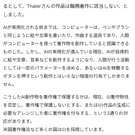
るとして、Thalerさんの作品は職務著作に該当しない、と
しました。
AIが実用化される前までは、コンピューターは、ペンやブラシ
と同じように絵や文章を書いたり、作曲する道具であり、人間
がコンピューターを使って著作物を創作していると認識できる
ものした。しかし、AIの実用化が進んでいる現在、AIが自律的
に絵や文章、音楽などを創作するようになり、人間が行う活動
としては一定のパラメーターを決める、あるいはAIを稼働する
ボタンを押すという創作とはいえない程度の行為でしかありま
せん。
こうしたAI創作物を著作権で保護するかは、現在、(i)著作物性
を否定し、著作権で保護しないとする、または(ii)作品の生成に
必要なアレンジした者に著作権を付与する、という2通りの対
応があります。
米国著作権法など多くの国は(i)を採用しています。