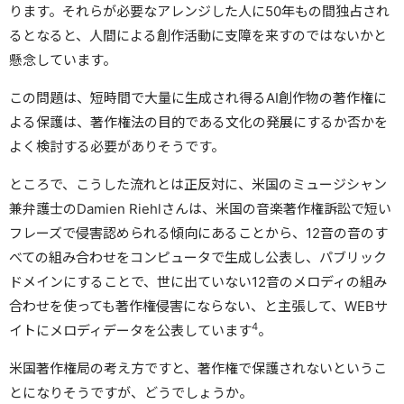
ります。それらが必要なアレンジした人に50年もの間独占され
るとなると、人間による創作活動に支障を来すのではないかと
懸念しています。
この問題は、短時間で大量に生成され得るAI創作物の著作権に
よる保護は、著作権法の目的である文化の発展にするか否かを
よく検討する必要がありそうです。
ところで、こうした流れとは正反対に、米国のミュージシャン
兼弁護士のDamien Riehlさんは、米国の音楽著作権訴訟で短い
フレーズで侵害認められる傾向にあることから、12音の音のす
べての組み合わせをコンピュータで生成し公表し、パブリック
ドメインにすることで、世に出ていない12音のメロディの組み
合わせを使っても著作権侵害にならない、と主張して、WEBサ
4
イトにメロディデータを公表しています
。
米国著作権局の考え方ですと、著作権で保護されないというこ
とになりそうですが、どうでしょうか。