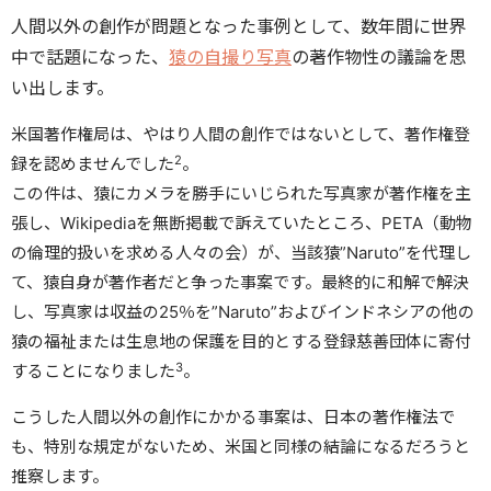
人間以外の創作が問題となった事例として、数年間に世界
中で話題になった、
猿の自撮り写真
の著作物性の議論を思
い出します。
米国著作権局は、やはり人間の創作ではないとして、著作権登
2
録を認めませんでした
。
この件は、猿にカメラを勝手にいじられた写真家が著作権を主
張し、Wikipediaを無断掲載で訴えていたところ、PETA（動物
の倫理的扱いを求める人々の会）が、当該猿”Naruto”を代理し
て、猿自身が著作者だと争った事案です。最終的に和解で解決
し、写真家は収益の25％を”Naruto”およびインドネシアの他の
猿の福祉または生息地の保護を目的とする登録慈善団体に寄付
3
することになりました
。
こうした人間以外の創作にかかる事案は、日本の著作権法で
も、特別な規定がないため、米国と同様の結論になるだろうと
推察します。